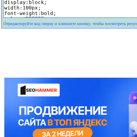
Отредактируйте код сверху и кликните кнопку, чтобы посмотреть резуль