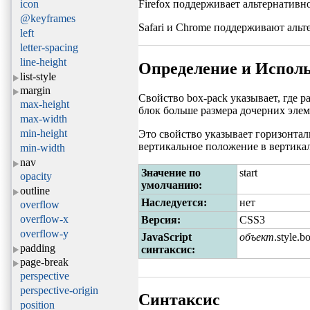
icon
Firefox поддерживает альтернативно
@keyframes
Safari и Chrome поддерживают альте
left
letter-spacing
line-height
Определение и Испол
list-style
margin
Свойство box-pack указывает, где р
max-height
блок больше размера дочерних элем
max-width
min-height
Это свойство указывает горизонта
вертикальное положение в вертика
min-width
nav
Значение по
start
opacity
умолчанию:
outline
Наследуется:
нет
overflow
overflow-x
Версия:
CSS3
overflow-y
JavaScript
объект
.style.
padding
синтаксис:
page-break
perspective
perspective-origin
Синтаксис
position