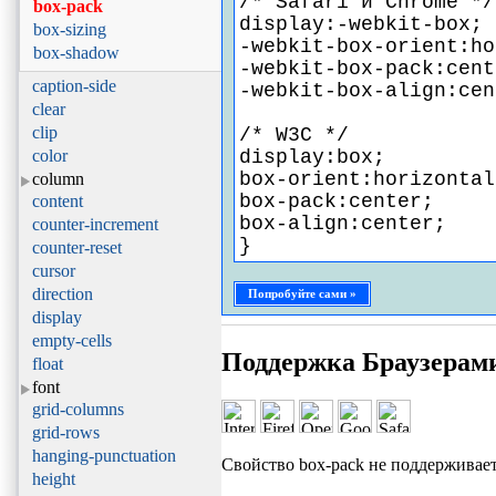
/* Safari и Chrome */
box-pack
display:-webkit-box;
box-sizing
-webkit-box-orient:ho
box-shadow
-webkit-box-pack:cent
caption-side
-webkit-box-align:cen
clear
clip
/* W3C */
color
display:box;
box-orient:horizontal
column
box-pack:center;
content
box-align:center;
counter-increment
}
counter-reset
cursor
direction
Попробуйте сами »
display
empty-cells
Поддержка Браузерам
float
font
grid-columns
grid-rows
hanging-punctuation
Свойство box-pack не поддерживает
height