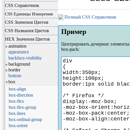
CSS Справочник
CSS Единицы Измерения
Полный CSS Справочник
CSS Значения Цветов
Пример
CSS Названия Цветов
HEX Значения Цветов
Центрировать дочерние элементы б
animation
box-pack:
appearance
backface-visibility
div
background
{
border
width:350px;
bottom
height:100px;
box
border:1px solid blac
box-align
box-direction
/* Firefox */
box-flex
display:-moz-box;
-moz-box-orient:horiz
box-flex-group
-moz-box-pack:center;
box-lines
-moz-box-align:center
box-ordinal-group
box-orient