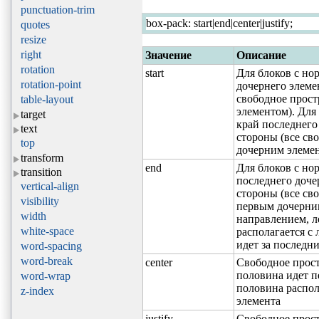
punctuation-trim
box-pack: start|end|center|justify;
quotes
resize
right
Значение
Описание
rotation
start
Для блоков с но
rotation-point
дочернего элемен
свободное прост
table-layout
элементом). Для
target
край последнего
text
стороны (все св
top
дочерним элеме
transform
end
Для блоков с но
transition
последнего доче
vertical-align
стороны (все св
visibility
первым дочерним
width
направлением, л
white-space
располагается с
идет за последн
word-spacing
word-break
center
Свободное прост
половина идет п
word-wrap
половина распол
z-index
элемента
justify
Свободное прос