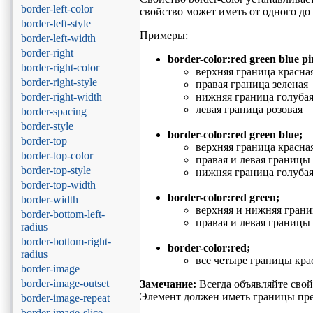
border-left-color
свойство может иметь от одного до
border-left-style
Примеры:
border-left-width
border-right
border-color:red green blue pi
border-right-color
верхняя граница красна
border-right-style
правая граница зеленая
border-right-width
нижняя граница голуба
левая граница розовая
border-spacing
border-style
border-color:red green blue;
border-top
верхняя граница красна
border-top-color
правая и левая границы
border-top-style
нижняя граница голуба
border-top-width
border-color:red green;
border-width
верхняя и нижняя гран
border-bottom-left-
правая и левая границы
radius
border-bottom-right-
border-color:red;
radius
все четыре границы кр
border-image
border-image-outset
Замечание:
Всегда объявляйте свойст
Элемент должен иметь границы пре
border-image-repeat
border-image-slice