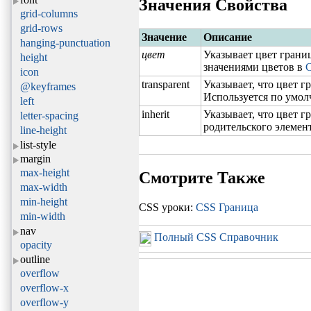
Значения Свойства
grid-columns
grid-rows
Значение
Описание
hanging-punctuation
цвет
Указывает цвет гран
height
значениями цветов в
С
icon
transparent
Указывает, что цвет 
@keyframes
Используется по умо
left
inherit
Указывает, что цвет г
letter-spacing
родительского элемен
line-height
list-style
margin
max-height
Смотрите Также
max-width
min-height
CSS уроки:
CSS Граница
min-width
nav
Полный CSS Справочник
opacity
outline
overflow
overflow-x
overflow-y