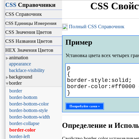
CSS Свой
CSS
Справочники
CSS Справочник
CSS Единицы Измерения
Полный CSS Справочник
CSS Значения Цветов
Пример
CSS Названия Цветов
HEX Значения Цветов
Установка цвета всех четырех гра
animation
appearance
p
backface-visibility
{
background
border-style:solid;
border
border-color:#ff0000 
border
}
border-bottom
border-bottom-color
Попробуйте сами »
border-bottom-style
border-bottom-width
border-collapse
Определение и Испол
border-color
border-left
Свойство border-color устанавливае