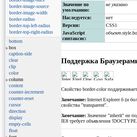
Значение по
не указано
border-image-source
умолчанию:
border-image-width
Наследуется:
нет
border-radius
Версия:
CSS1
border-top-left-radius
border-top-right-radius
JavaScript
объект
.style.
синтаксис:
bottom
box
caption-side
Поддержка Браузерам
clear
clip
color
column
content
Свойство border-color поддерживае
counter-increment
counter-reset
Замечание:
Internet Explorer 6 (и 
cursor
свойства "transparent".
direction
Замечание:
Значение "inherit" не п
display
IE8 требует объявления !DOCTYPE. 
empty-cells
float
font