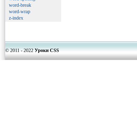
word-break
word-wrap
z-index
© 2011 - 2022
Уроки CSS