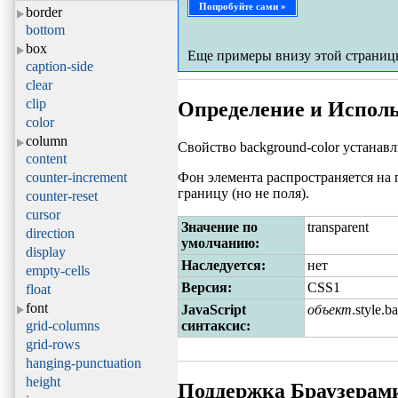
Попробуйте сами »
border
bottom
box
Еще примеры внизу этой страниц
caption-side
clear
clip
Определение и Испол
color
column
Свойство background-color устанавл
content
counter-increment
Фон элемента распространяется на 
границу (но не поля).
counter-reset
cursor
Значение по
transparent
direction
умолчанию:
display
Наследуется:
нет
empty-cells
Версия:
CSS1
float
font
JavaScript
объект
.style.
grid-columns
синтаксис:
grid-rows
hanging-punctuation
height
Поддержка Браузерам