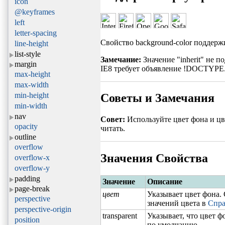
icon
@keyframes
left
letter-spacing
Свойство background-color поддерж
line-height
list-style
Замечание:
Значение "inherit" не п
margin
IE8 требует объявление !DOCTYPE. 
max-height
max-width
min-height
Советы и Замечания
min-width
nav
Совет:
Используйте цвет фона и цве
opacity
читать.
outline
overflow
Значения Свойства
overflow-x
overflow-y
padding
Значение
Описание
page-break
цвет
Указывает цвет фона
perspective
значений цвета в
Спра
perspective-origin
transparent
Указывает, что цвет 
position
по умолчанию