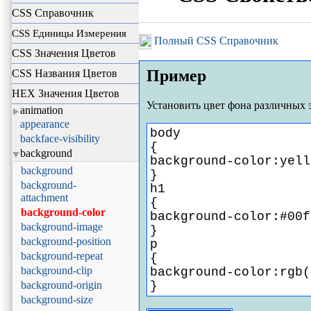
CSS Справочник
CSS Единицы Измерения
Полный CSS Справочник
CSS Значения Цветов
Пример
CSS Названия Цветов
HEX Значения Цветов
Установить цвет фона различных 
animation
appearance
body
backface-visibility
{
background
background-color:yell
background
}
background-
h1
attachment
{
background-color
background-color:#00f
background-image
}
background-position
p
background-repeat
{
background-clip
background-color:rgb(
background-origin
}
background-size