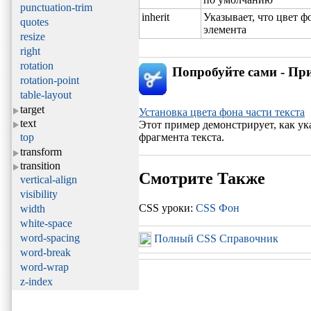
punctuation-trim
inherit
Указывает, что цвет ф
quotes
элемента
resize
right
rotation
Попробуйте сами - П
rotation-point
table-layout
target
Установка цвета фона части текста
text
Этот пример демонстрирует, как ука
top
фрагмента текста.
transform
transition
Смотрите Также
vertical-align
visibility
CSS уроки:
CSS Фон
width
white-space
word-spacing
Полный CSS Справочник
word-break
word-wrap
z-index