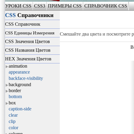
УРОКИ CSS
CSS3
ПРИМЕРЫ CSS
СПРАВОЧНИК CSS
CSS
Справочники
CSS Справочник
CSS Единицы Измерения
Смешайте два цвета и посмотрите ре
CSS Значения Цветов
В
CSS Названия Цветов
HEX Значения Цветов
animation
appearance
backface-visibility
background
border
bottom
box
caption-side
clear
clip
color
column