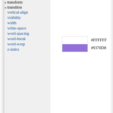
transform
transition
vertical-align
visibility
width
white-space
word-spacing
word-break
#FFFFFF
word-wrap
#9370D8
z-index