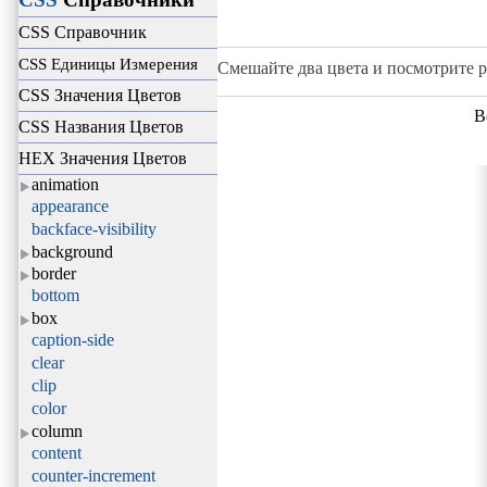
CSS Справочник
CSS Единицы Измерения
Смешайте два цвета и посмотрите ре
CSS Значения Цветов
В
CSS Названия Цветов
HEX Значения Цветов
animation
appearance
backface-visibility
background
border
bottom
box
caption-side
clear
clip
color
column
content
counter-increment