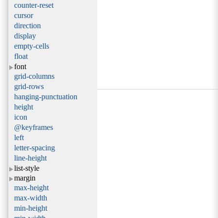
counter-reset
cursor
direction
display
empty-cells
float
font
grid-columns
grid-rows
hanging-punctuation
height
icon
@keyframes
left
letter-spacing
line-height
list-style
margin
max-height
max-width
min-height