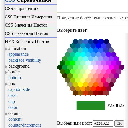
CSS Справочник
CSS Единицы Измерения
Получение более темных/светлых о
CSS Значения Цветов
Выберите цвет:
CSS Названия Цветов
HEX Значения Цветов
animation
appearance
backface-visibility
background
border
bottom
box
caption-side
clear
clip
#228B22
color
column
content
Выбранный цвет:
counter-increment