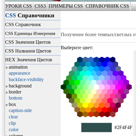
УРОКИ CSS
CSS3
ПРИМЕРЫ CSS
СПРАВОЧНИК CSS
CSS
Справочники
CSS Справочник
CSS Единицы Измерения
Получение более темных/светлых о
CSS Значения Цветов
Выберите цвет:
CSS Названия Цветов
HEX Значения Цветов
animation
appearance
backface-visibility
background
border
bottom
box
caption-side
clear
clip
#2F4F4F
color
column