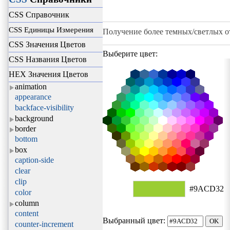
CSS Справочник
CSS Единицы Измерения
Получение более темных/светлых о
CSS Значения Цветов
Выберите цвет:
CSS Названия Цветов
HEX Значения Цветов
animation
appearance
backface-visibility
background
border
bottom
box
caption-side
clear
clip
#9ACD32
color
column
content
Выбранный цвет:
counter-increment